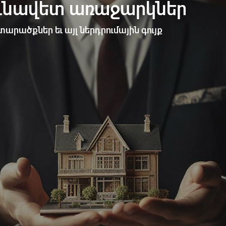
ունավետ առաջարկներ
արածքներ եւ այլ ներդրումային գույք