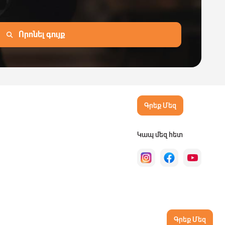
Որոնել գույք
Գրեք Մեզ
Կապ մեզ հետ
Գրեք Մեզ