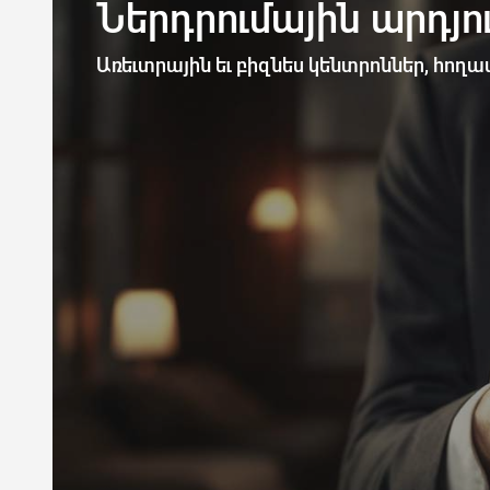
Ներդրումային արդյ
Առեւտրային եւ բիզնես կենտրոններ, հողատ