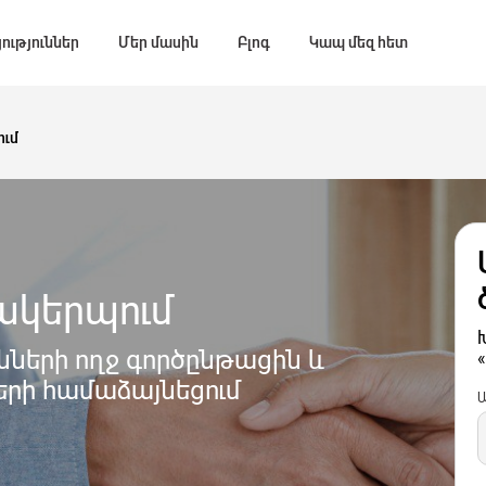
ություններ
Մեր մասին
Բլոգ
Կապ մեզ հետ
ւմ
ակերպում
Խ
նների ողջ գործընթացին և
երի համաձայնեցում
Ա