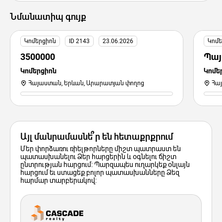
Նմանատիպ գույք
Կոմերցիոն
ID 2143
23.06.2026
Կոմե
3500000
Պայ
Կոմերցիոն
Կոմե
Հայաստան, Երևան, Արարատյան փողոց
Հա
Այլ մանրամասնե՞ր են հետաքրքրում
Մեր փորձառու ռիելթորները միշտ պատրաստ են
պատասխանելու Ձեր հարցերին և օգնելու ճիշտ
ընտրության հարցում: Պարզապես ուղարկեք օնլայն
հարցում եւ ստացեք բոլոր պատասխանները Ձեզ
հարմար տարբերակով: