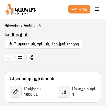
Գնել գույք
Գլխավոր
Կոմերցիոն
Կոմերցիոն
Հայաստան, Երևան, Աբովյան փողոց
3 Նկար
Քարտեզ
Վիդեո
Անշարժ գույքի մասին
Մակերես
Մուտքի հարկ
1000 մ2
1