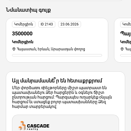
Նմանատիպ գույք
Կոմերցիոն
ID 2143
23.06.2026
Կոմե
3500000
Պայ
Կոմերցիոն
Կոմե
Հայաստան, Երևան, Արարատյան փողոց
Հա
Այլ մանրամասնե՞ր են հետաքրքրում
Մեր փորձառու ռիելթորները միշտ պատրաստ են
պատասխանելու Ձեր հարցերին և օգնելու ճիշտ
ընտրության հարցում: Պարզապես ուղարկեք օնլայն
հարցում եւ ստացեք բոլոր պատասխանները Ձեզ
հարմար տարբերակով: