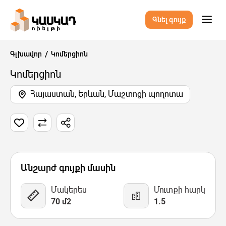
Գնել գույք
Գլխավոր
Կոմերցիոն
Կոմերցիոն
Հայաստան, Երևան, Մաշտոցի պողոտա
5 Նկար
Քարտեզ
Վիդեո
Անշարժ գույքի մասին
Մակերես
Մուտքի հարկ
70 մ2
1.5