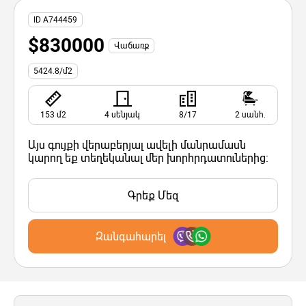
ID A744459
$830000
Վաճառք
5424.8/մ2
153 մ2
4 սենյակ
8/17
2 սանհ.
Այս գույքի վերաբերյալ ավելի մանրամասն
կարող եք տեղեկանալ մեր խորհրդատուներից:
Գրեք Մեզ
Զանգահարել