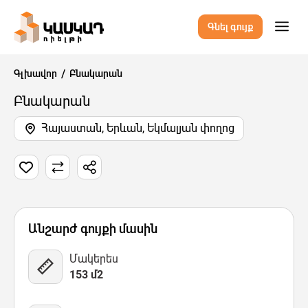
Գնել գույք
Գլխավոր
Բնակարան
Բնակարան
Հայաստան, Երևան, Եկմալյան փողոց
12 Նկար
Քարտեզ
Վիդեո
Անշարժ գույքի մասին
Մակերես
153 մ2