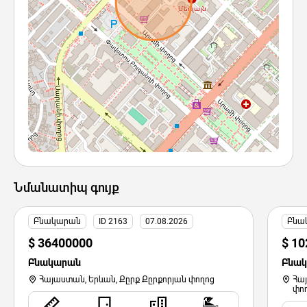
Նմանատիպ գույք
Բնակարան
ID 2163
07.08.2026
Բնա
$ 36400000
$ 1
Բնակարան
Բնա
Հայաստան, Երևան, Քըրք Քըրքորյան փողոց
Հա
փո