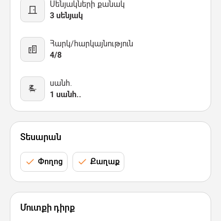
Սենյակների քանակ
3 սենյակ
Հարկ/հարկայնություն
4/8
սանհ.
1 սանհ..
Տեսարան
Փողոց
Քաղաք
Մուտքի դիրք