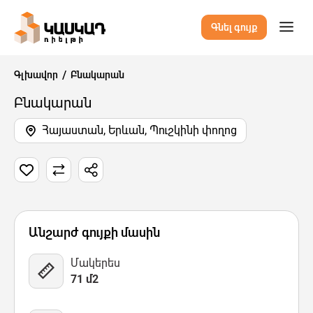
Գնել գույք
Գլխավոր
Բնակարան
Բնակարան
Հայաստան, Երևան, Պուշկինի փողոց
8 Նկար
Քարտեզ
Վիդեո
Անշարժ գույքի մասին
Մակերես
71 մ2