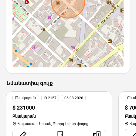
Նմանատիպ գույք
Բնակարան
ID 2157
06.08.2026
Բնա
$ 231000
$ 70
Բնակարան
Բնա
Հայաստան, Երևան, Գևորգ Էմինի փողոց
Հա