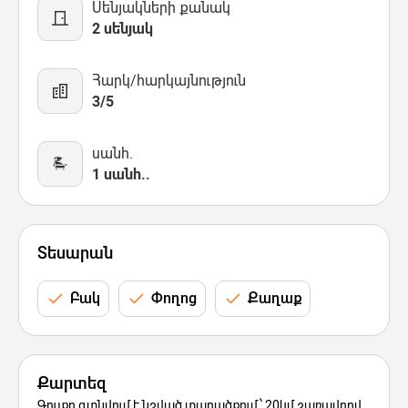
Սենյակների քանակ
2 սենյակ
Հարկ/հարկայնություն
3/5
սանհ.
1 սանհ..
Տեսարան
Բակ
Փողոց
Քաղաք
Քարտեզ
Գույքը գտնվում է նշված տարածքում՝ 20կմ շառավղով