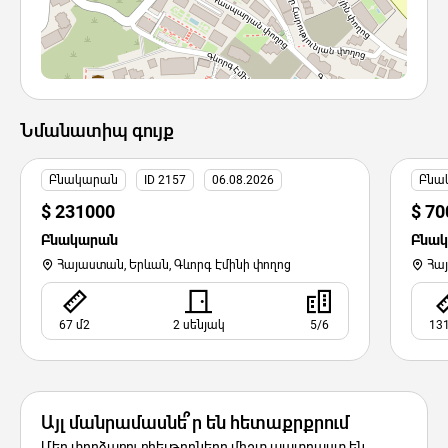
Նմանատիպ գույք
Բնակարան
ID 2157
06.08.2026
Բնա
$ 231000
$ 70
Բնակարան
Բնա
Հայաստան, Երևան, Գևորգ Էմինի փողոց
Հա
67 մ2
2 սենյակ
5/6
131
Այլ մանրամասնե՞ր են հետաքրքրում
Մեր փորձառու ռիելթորները միշտ պատրաստ են