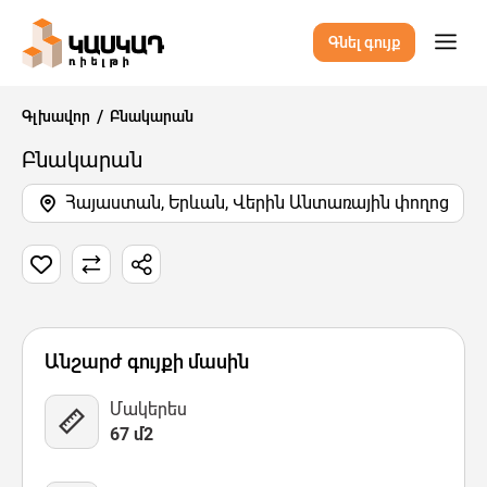
Գնել գույք
Գլխավոր
Բնակարան
Բնակարան
Հայաստան, Երևան, Վերին Անտառային փողոց
12 Նկար
Քարտեզ
Վիդեո
Անշարժ գույքի մասին
Մակերես
67 մ2