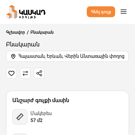
Գնել գույք
Գլխավոր
Բնակարան
Բնակարան
Հայաստան, Երևան, Վերին Անտառային փողոց
5 Նկար
Քարտեզ
Վիդեո
Անշարժ գույքի մասին
Մակերես
57 մ2