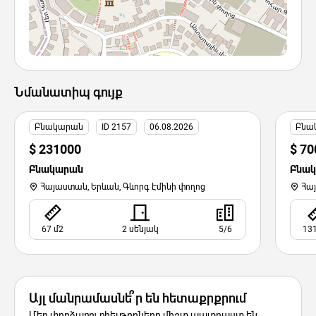
Նմանատիպ գույք
Բնակարան
ID 2157
06.08.2026
Բնա
$ 231000
$ 70
Բնակարան
Բնա
Հայաստան, Երևան, Գևորգ Էմինի փողոց
Հա
67 մ2
2 սենյակ
5/6
131
Այլ մանրամասնե՞ր են հետաքրքրում
Մեր փորձառու ռիելթորները միշտ պատրաստ են