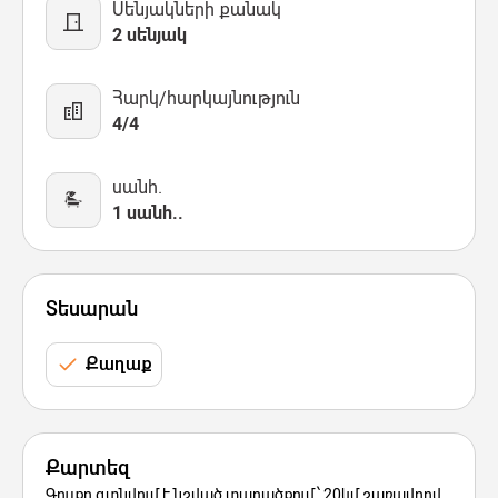
Սենյակների քանակ
2 սենյակ
Հարկ/հարկայնություն
4/4
սանհ.
1 սանհ..
Տեսարան
Քաղաք
Քարտեզ
Գույքը գտնվում է նշված տարածքում՝ 20կմ շառավղով