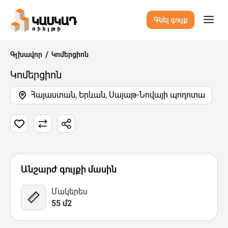
Գնել գույք
Գլխավոր
Կոմերցիոն
Կոմերցիոն
Հայաստան, Երևան, Սայաթ-Նովայի պողոտա
1 Նկար
Քարտեզ
Վիդեո
Անշարժ գույքի մասին
Մակերես
55 մ2