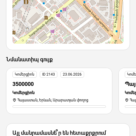
Նմանատիպ գույք
Կոմերցիոն
ID 2143
23.06.2026
Կոմե
3500000
Պայ
Կոմերցիոն
Կոմե
Հայաստան, Երևան, Արարատյան փողոց
Հա
Այլ մանրամասնե՞ր են հետաքրքրում