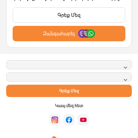
Գրեք Մեզ
Զանգահարել
Գրեք Մեզ
Կապ մեզ հետ