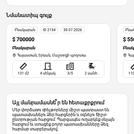
Նմանատիպ գույք
Բնակարան
ID 2154
30.07.2026
Բնա
$ 700000
$ 55
Բնակարան
Բնա
Հայաստան, Երևան, Մաշտոցի պողոտա
Հայ
131 մ2
4 սենյակ
3/5
2 սանհ..
110
Այլ մանրամասնե՞ր են հետաքրքրում
Մեր փորձառու ռիելթորները միշտ պատրաստ են
պատասխանելու Ձեր հարցերին և օգնելու ճիշտ
ընտրության հարցում: Պարզապես ուղարկեք օնլայն
հարցում եւ ստացեք բոլոր պատասխանները Ձեզ
հարմար տարբերակով: