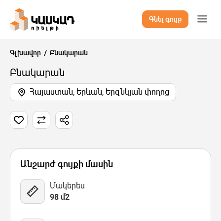
Գնել գույք
Գլխավոր
Բնակարան
Բնակարան
Հայաստան, Երևան, Երզնկյան փողոց
5 Նկար
Քարտեզ
Վիդեո
Անշարժ գույքի մասին
Մակերես
98 մ2