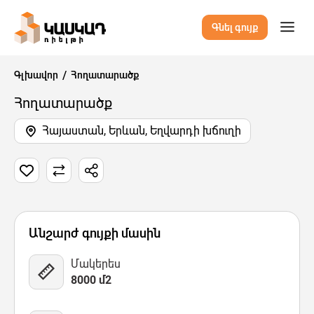
Գնել գույք
Գլխավոր
Հողատարածք
Հողատարածք
Հայաստան, Երևան, Եղվարդի խճուղի
2 Նկար
Քարտեզ
Վիդեո
Անշարժ գույքի մասին
Մակերես
8000 մ2