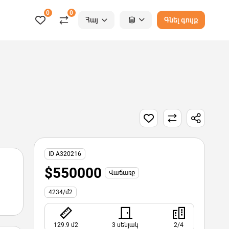
0
0
Հայ
Գնել գույք
ID A320216
$550000
Վաճառք
4234/մ2
129.9 մ2
3 սենյակ
2/4