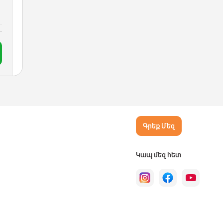
Գրեք Մեզ
Կապ մեզ հետ