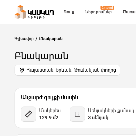
Շուտով
Գույք
Ներդրումներ
Ծառայ
Գլխավոր
Բնակարան
Բնակարան
Հայաստան, Երևան, Թումանյան փողոց
6 Նկար
Քարտեզ
Վիդեո
Անշարժ գույքի մասին
Մակերես
Սենյակների քանակ
129.9 մ2
3 սենյակ