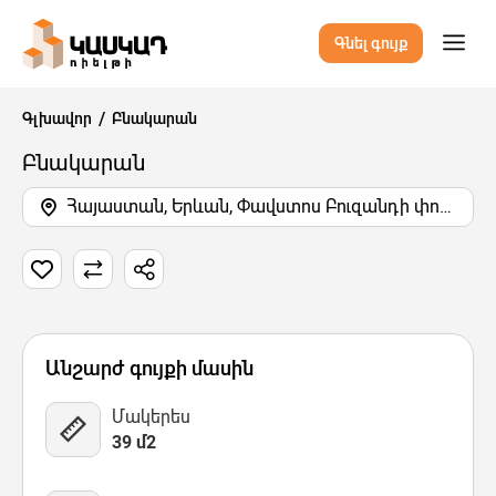
Գնել գույք
Գլխավոր
Բնակարան
Բնակարան
Հայաստան, Երևան, Փավստոս Բուզանդի փողոց
8 Նկար
Քարտեզ
Վիդեո
Անշարժ գույքի մասին
Մակերես
39 մ2