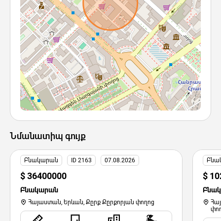
Նմանատիպ գույք
Բնակարան
ID 2163
07.08.2026
Բնա
$ 36400000
$ 1
Բնակարան
Բնա
Հայաստան, Երևան, Քըրք Քըրքորյան փողոց
Հա
փո