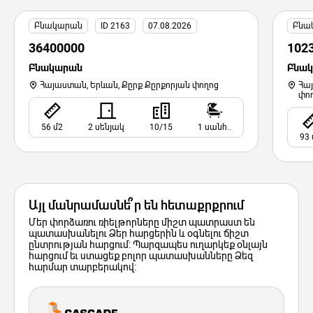
Բնակարան
ID 2163
07.08.2026
Բնա
36400000
102
Բնակարան
Բնա
Հայաստան, Երևան, Քըրք Քըրքորյան փողոց
Հա
փո
56 մ2
2 սենյակ
10/15
1 սանհ..
93 
Այլ մանրամասնե՞ր են հետաքրքրում
Մեր փորձառու ռիելթորները միշտ պատրաստ են
պատասխանելու Ձեր հարցերին և օգնելու ճիշտ
ընտրության հարցում: Պարզապես ուղարկեք օնլայն
հարցում եւ ստացեք բոլոր պատասխանները Ձեզ
հարմար տարբերակով: