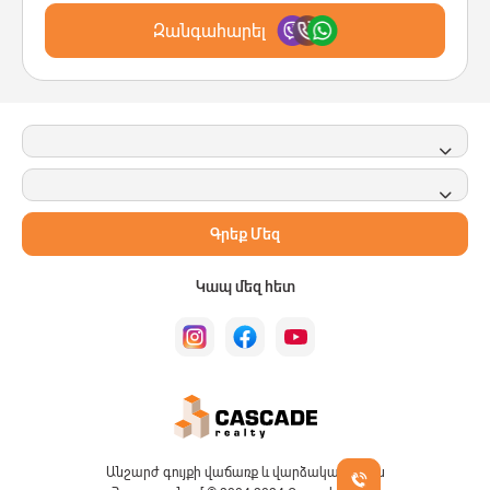
Զանգահարել
Գրեք Մեզ
Կապ մեզ հետ
Անշարժ գույքի վաճառք և վարձակալություն