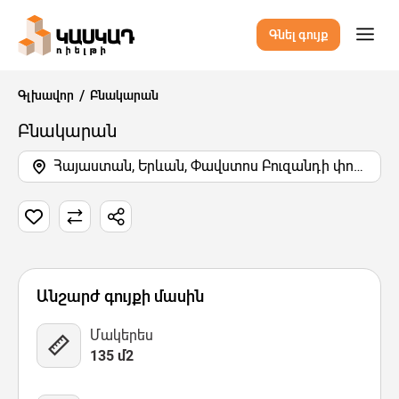
Գնել գույք
Գլխավոր
Բնակարան
Բնակարան
Հայաստան, Երևան, Փավստոս Բուզանդի փողոց
9 Նկար
Քարտեզ
Վիդեո
Անշարժ գույքի մասին
Մակերես
135 մ2