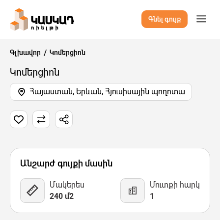
Գնել գույք
Գլխավոր
Կոմերցիոն
Կոմերցիոն
Հայաստան, Երևան, Հյուսիսային պողոտա
4 Նկար
Քարտեզ
Վիդեո
Անշարժ գույքի մասին
Մակերես
Մուտքի հարկ
240 մ2
1