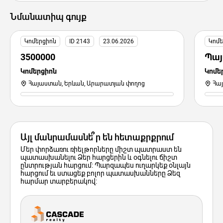
Նմանատիպ գույք
Կոմերցիոն
ID 2143
23.06.2026
Կոմե
3500000
Պայ
Կոմերցիոն
Կոմե
Հայաստան, Երևան, Արարատյան փողոց
Հա
Այլ մանրամասնե՞ր են հետաքրքրում
Մեր փորձառու ռիելթորները միշտ պատրաստ են
պատասխանելու Ձեր հարցերին և օգնելու ճիշտ
ընտրության հարցում: Պարզապես ուղարկեք օնլայն
հարցում եւ ստացեք բոլոր պատասխանները Ձեզ
հարմար տարբերակով: