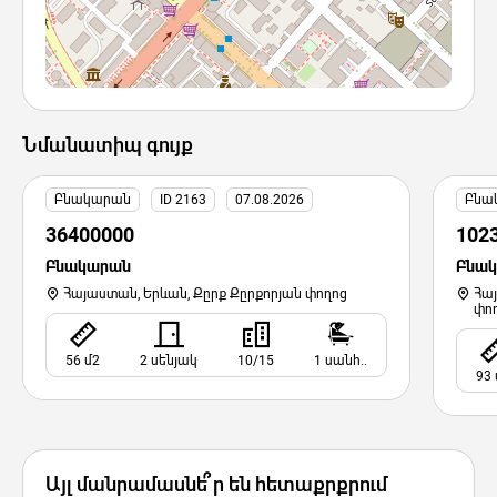
Նմանատիպ գույք
Բնակարան
ID 2163
07.08.2026
Բնա
36400000
102
Բնակարան
Բնա
Հայաստան, Երևան, Քըրք Քըրքորյան փողոց
Հա
փո
56 մ2
2 սենյակ
10/15
1 սանհ..
93 
Այլ մանրամասնե՞ր են հետաքրքրում