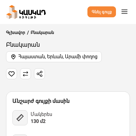
Գնել գույք
Գլխավոր
Բնակարան
Բնակարան
Հայաստան, Երևան, Արամի փողոց
7 Նկար
Քարտեզ
Վիդեո
Անշարժ գույքի մասին
Մակերես
130 մ2