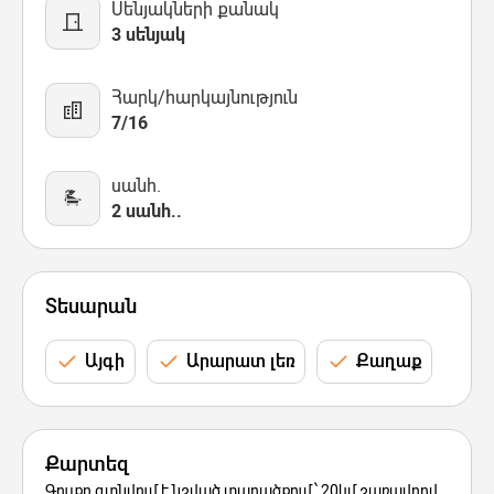
Սենյակների քանակ
3 սենյակ
Հարկ/հարկայնություն
7/16
սանհ.
2 սանհ..
Տեսարան
Այգի
Արարատ լեռ
Քաղաք
Քարտեզ
Գույքը գտնվում է նշված տարածքում՝ 20կմ շառավղով