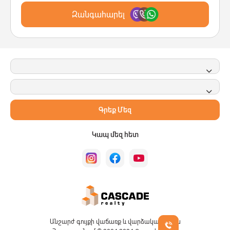
Զանգահարել
Գրեք Մեզ
Կապ մեզ հետ
Անշարժ գույքի վաճառք և վարձակալություն