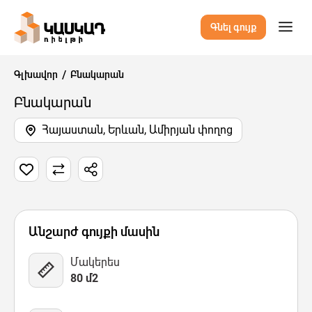
Գնել գույք
Գլխավոր
Բնակարան
Բնակարան
Հայաստան, Երևան, Ամիրյան փողոց
7 Նկար
Քարտեզ
Վիդեո
Անշարժ գույքի մասին
Մակերես
80 մ2