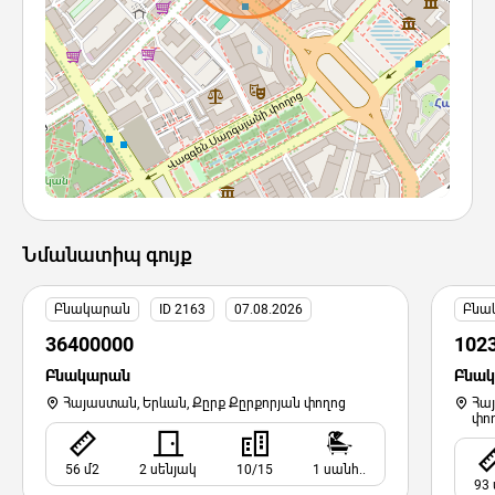
Նմանատիպ գույք
Բնակարան
ID 2163
07.08.2026
Բնա
36400000
102
Բնակարան
Բնա
Հայաստան, Երևան, Քըրք Քըրքորյան փողոց
Հա
փո
56 մ2
2 սենյակ
10/15
1 սանհ..
93 