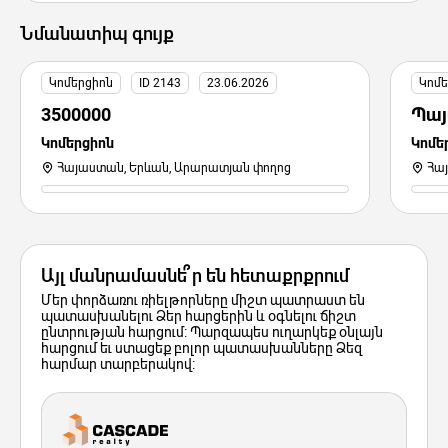
Նմանատիպ գույք
Կոմերցիոն
ID 2143
23.06.2026
Կոմե
3500000
Պայ
Կոմերցիոն
Կոմե
Հայաստան, Երևան, Արարատյան փողոց
Հա
Այլ մանրամասնե՞ր են հետաքրքրում
Մեր փորձառու ռիելթորները միշտ պատրաստ են
պատասխանելու Ձեր հարցերին և օգնելու ճիշտ
ընտրության հարցում: Պարզապես ուղարկեք օնլայն
հարցում եւ ստացեք բոլոր պատասխանները Ձեզ
հարմար տարբերակով: