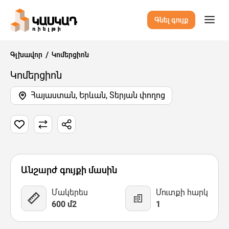
Գնել գույք
Գլխավոր
Կոմերցիոն
Կոմերցիոն
Հայաստան, Երևան, Տերյան փողոց
3 Նկար
Քարտեզ
Վիդեո
Անշարժ գույքի մասին
Մակերես
Մուտքի հարկ
600 մ2
1