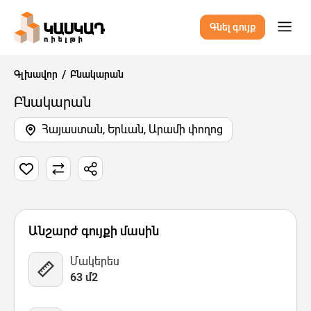
Գնել գույք
Գլխավոր
Բնակարան
Բնակարան
Հայաստան, Երևան, Արամի փողոց
5 Նկար
Քարտեզ
Վիդեո
Անշարժ գույքի մասին
Մակերես
63 մ2