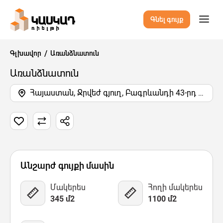
Գնել գույք
Գլխավոր
Առանձնատուն
Առանձնատուն
Հայաստան, Ջրվեժ գյուղ, Բագրևանդի 43-րդ փողոց
15 Նկար
Քարտեզ
Վիդեո
Անշարժ գույքի մասին
Մակերես
Հողի մակերես
345 մ2
1100 մ2