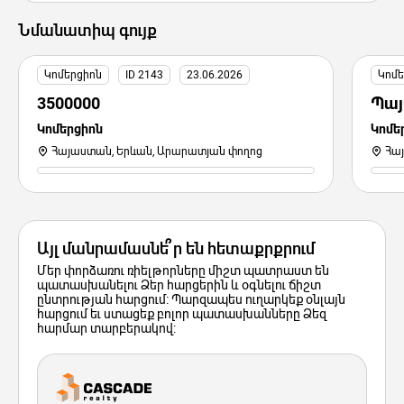
Նմանատիպ գույք
Կոմերցիոն
ID 2143
23.06.2026
Կոմե
3500000
Պայ
Կոմերցիոն
Կոմե
Հայաստան, Երևան, Արարատյան փողոց
Հա
Այլ մանրամասնե՞ր են հետաքրքրում
Մեր փորձառու ռիելթորները միշտ պատրաստ են
պատասխանելու Ձեր հարցերին և օգնելու ճիշտ
ընտրության հարցում: Պարզապես ուղարկեք օնլայն
հարցում եւ ստացեք բոլոր պատասխանները Ձեզ
հարմար տարբերակով: