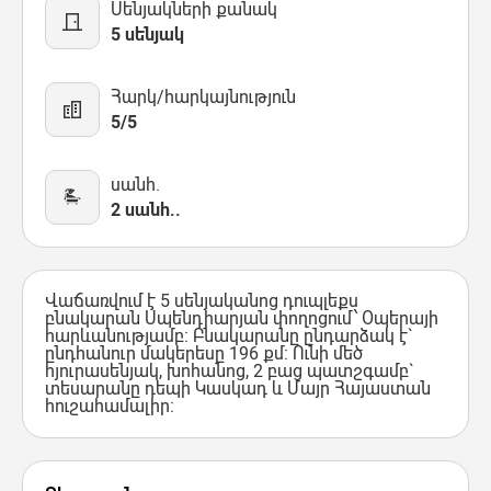
Սենյակների քանակ
5 սենյակ
Հարկ/հարկայնություն
5/5
սանհ.
2 սանհ..
Վաճառվում է 5 սենյականոց դուպլեքս
բնակարան Սպենդիարյան փողոցում՝ Օպերայի
հարևանությամբ։ Բնակարանը ընդարձակ է`
ընդհանուր մակերեսը 196 քմ: Ունի մեծ
հյուրասենյակ, խոհանոց, 2 բաց պատշգամբ`
տեսարանը դեպի Կասկադ և Մայր Հայաստան
հուշահամալիր: