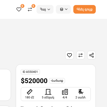
0
0
Հայ
Գնել գույք
ID A550401
$520000
Վաճառք
180 մ2
5 սենյակ
4/4
2 սանհ.