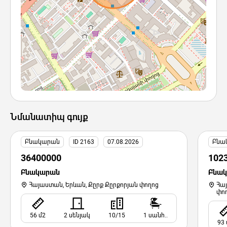
Նմանատիպ գույք
Բնակարան
ID 2163
07.08.2026
Բնա
36400000
102
Բնակարան
Բնա
Հայաստան, Երևան, Քըրք Քըրքորյան փողոց
Հա
փո
56 մ2
2 սենյակ
10/15
1 սանհ..
93 