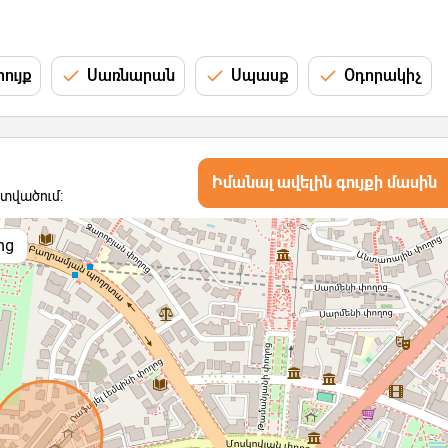
ույք
Սառնարան
Սպասք
Օդորակիչ
Իմանալ ավելին գույքի մասին
ատվածում:
ոց