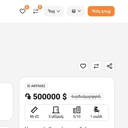
0
0
Հայ
Գնել գույք
ID A895682
֏ 500000 $
Վարձակալություն
86 մ2
3 սենյակ
5/10
1 սանհ.