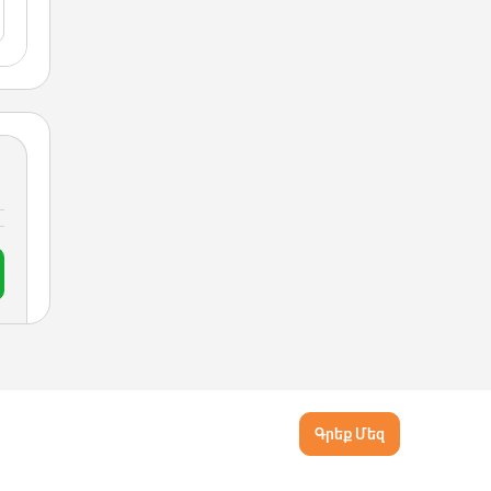
Գրեք Մեզ