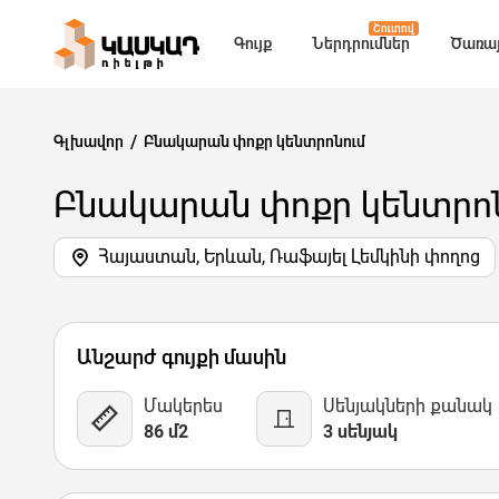
Շուտով
Գույք
Ներդրումներ
Ծառայ
Գլխավոր
Բնակարան փոքր կենտրոնում
Բնակարան փոքր կենտրոն
Հայաստան, Երևան, Ռաֆայել Լեմկինի փողոց
1 Նկար
Քարտեզ
Վիդեո
Անշարժ գույքի մասին
Մակերես
Սենյակների քանակ
86 մ2
3 սենյակ