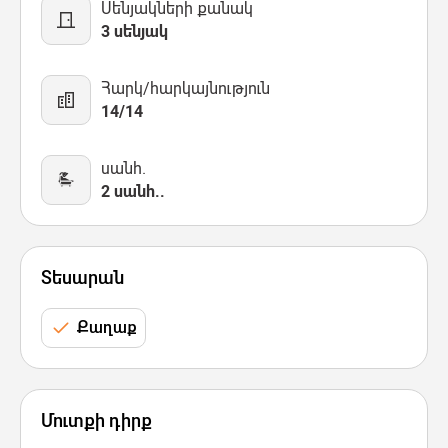
Սենյակների քանակ
3 սենյակ
Հարկ/հարկայնություն
14/14
սանհ.
2 սանհ..
Տեսարան
Քաղաք
Մուտքի դիրք