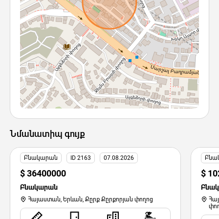
Նմանատիպ գույք
Բնակարան
ID 2163
07.08.2026
Բնա
$ 36400000
$ 1
Բնակարան
Բնա
Հայաստան, Երևան, Քըրք Քըրքորյան փողոց
Հա
փո