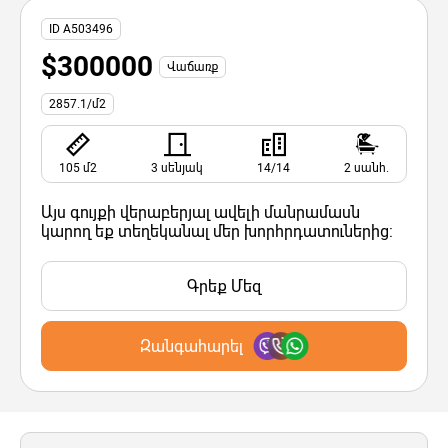
ID A503496
$300000
Վաճառք
2857.1/մ2
105 մ2
3 սենյակ
14/14
2 սանհ.
Այս գույքի վերաբերյալ ավելի մանրամասն
կարող եք տեղեկանալ մեր խորհրդատուներից:
Գրեք Մեզ
Զանգահարել