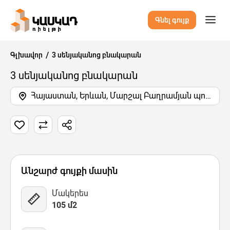
Գնել գույք
Գլխավոր
3 սենյականոց բնակարան
3 սենյականոց բնակարան
Հայաստան, Երևան, Մարշալ Բաղրամյան պողոտայի 2-րդ նրբանցք
1 Նկար
Քարտեզ
Վիդեո
Անշարժ գույքի մասին
Մակերես
105 մ2